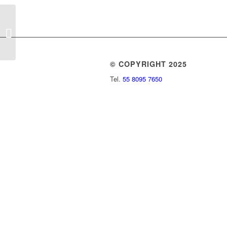
Turismo Médico, una
industria que florece en
México
© COPYRIGHT 2025
Tel.
55 8095 7650